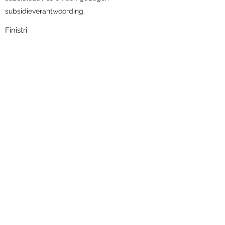
subsidieverantwoording.
Finistri
De Opleidingscoach is dé leerexpert in
Vlaanderen en Nederland en biedt